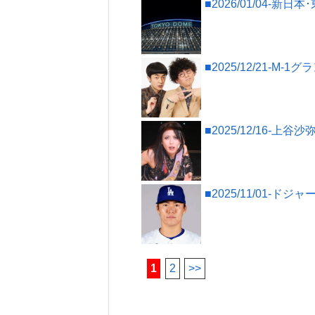
■2026/01/04
■2025/12/21-M
■2025/12/16-
■2025/11/01
1
2
>>