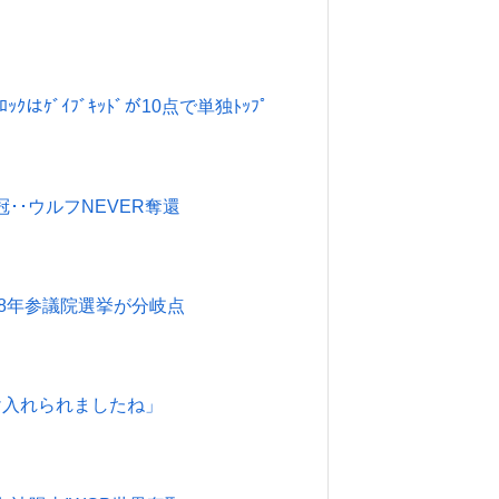
ｸはｹﾞｲﾌﾞｷｯﾄﾞが10点で単独ﾄｯﾌﾟ
ｱ戴冠･･ウルフNEVER奪還
028年参議院選挙が分岐点
受け入れられましたね」