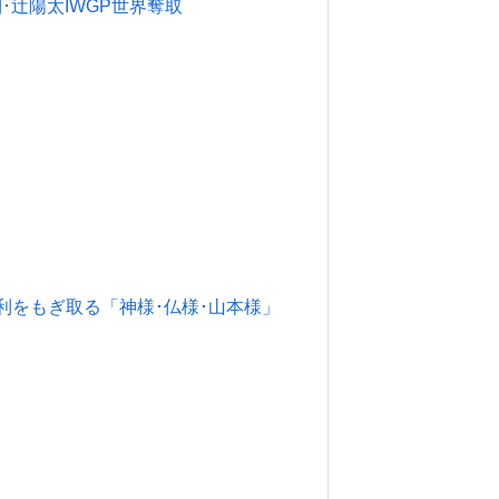
利･辻陽太IWGP世界奪取
し勝利をもぎ取る「神様･仏様･山本様」