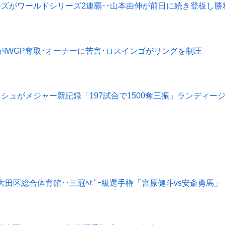
-ドジャーズがワールドシリーズ2連覇･･山本由伸が前日に続き登板
藤哲也がIWGP奪取･オーナーに苦言･ロスインゴがリングを制圧
-ダルビッシュがメジャー新記録「197試合で1500奪三振」ランディ
全日本･大田区総合体育館･･三冠ﾍﾋﾞｰ級選手権「宮原健斗vs安斎勇馬」