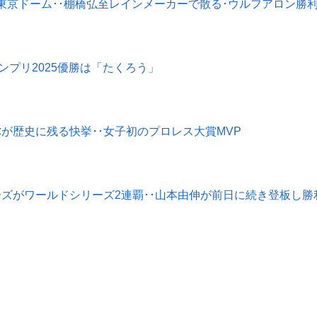
-新日本･東京ドーム･･棚橋弘至レインメーカーで散る･ウルフアロン勝
-1グランプリ2025優勝は「たくろう」
上谷沙弥が歴史に残る快挙･･女子初のプロレス大賞MVP
-ドジャーズがワールドシリーズ2連覇･･山本由伸が前日に続き登板