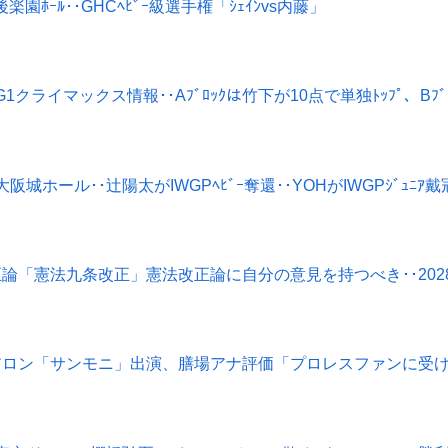
AH･後楽園ﾎｰﾙ･･GHCﾍﾋﾞｰ級選手権「ｼｪｲﾝvs内藤」
本･G1クライマックス情報･･Aﾌﾞﾛｯｸは竹下が10点で単独ﾄｯﾌﾟ、Bﾌﾞﾛｯ
日本･大阪城ホール･･辻陽太がIWGPﾍﾋﾞｰ奪還･･YOHがIWGPｼﾞｭﾆ
-憲法改正論「憲法九条改正」憲法改正論に自分の意見を持つべき･･2
-ウルフアロン「サンモニ」出演、膳場アナ評価「プロレスファンに