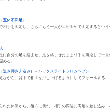
［五体不満足］
式］
足に自分の足を絡ませ、足を絡ませたまま相手を裏返して一旦
［逆さ押さえ込み］＝バックスライドフロムヘブン
られた体勢から、後方に倒れ、相手の両脇に両足を差し込み、