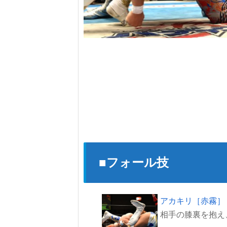
■フォール技
アカキリ［赤霧］