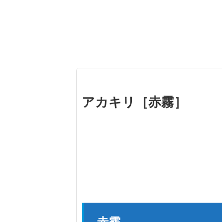
アカキリ［赤霧］