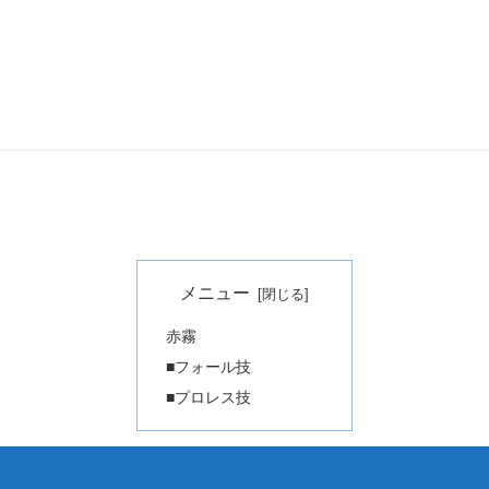
メニュー
赤霧
■フォール技
■プロレス技