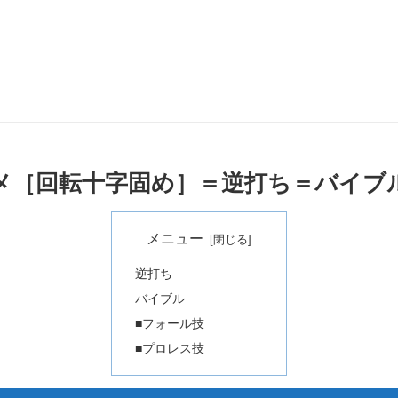
メ［回転十字固め］＝逆打ち＝バイブ
メニュー
逆打ち
バイブル
■フォール技
■プロレス技