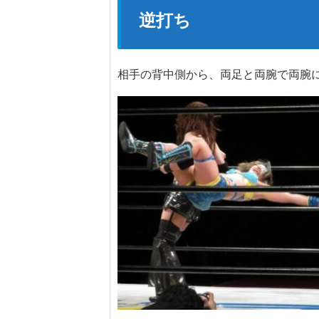
逆打ち
相手の背中側から、両足と両腕で両腕