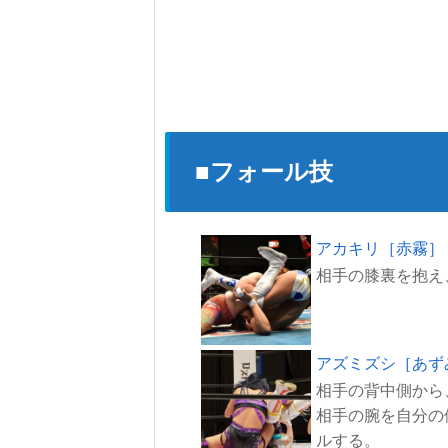
■フォール技
アカキリ［赤霧］
アズミズシ［あず
相手の背中側から
相手の腕を自分の