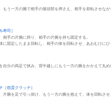
み寿司］
、相手の片腕に跨り、相手の片腕を持ち固定する。
体に固定したまま回転し、相手の体を回転させ、あおむけにひ
チ［怨霊クラッチ］