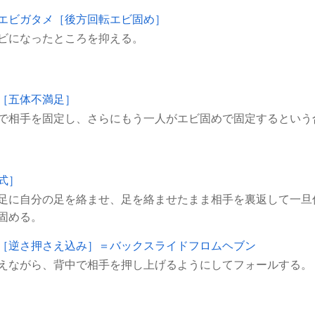
エビガタメ［後方回転エビ固め］
［五体不満足］
式］
足に自分の足を絡ませ、足を絡ませたまま相手を裏返して一旦
［逆さ押さえ込み］＝バックスライドフロムヘブン