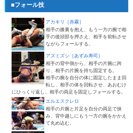
■フォール技
アカキリ［赤霧］
相手の膝裏を抱え、もう一方の腕で相
手の後頭部を押さえ、相手を前転させ
アズミズシ［あずみ寿司］
相手の背中側から、相手の片腕に跨
り、相手の片腕を持ち固定する。
相手の腕を自分の体に固定したまま回
転し、相手の体を回転させ、あおむけ
エルエスクレロ
相手の片腕と片足を自分の両足で挟
み、背中越しにもう一方の腕をかかえ