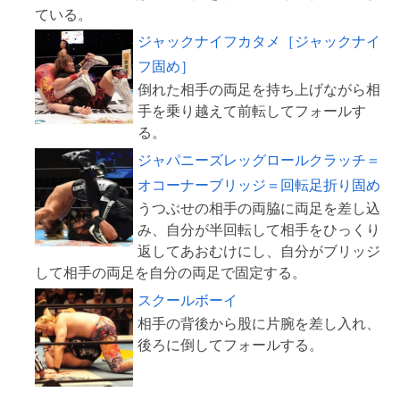
ジャックナイフカタメ［ジャックナイ
フ固め］
倒れた相手の両足を持ち上げながら相
手を乗り越えて前転してフォールす
ジャパニーズレッグロールクラッチ＝
オコーナーブリッジ＝回転足折り固め
うつぶせの相手の両脇に両足を差し込
み、自分が半回転して相手をひっくり
返してあおむけにし、自分がブリッジ
スクールボーイ
相手の背後から股に片腕を差し入れ、