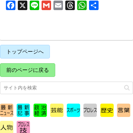
F
X
Li
G
E
T
W
共
a
n
m
m
hr
h
有
c
e
ail
ail
e
at
e
a
s
b
d
A
o
s
p
トップページへ
o
p
k
前のページに戻る