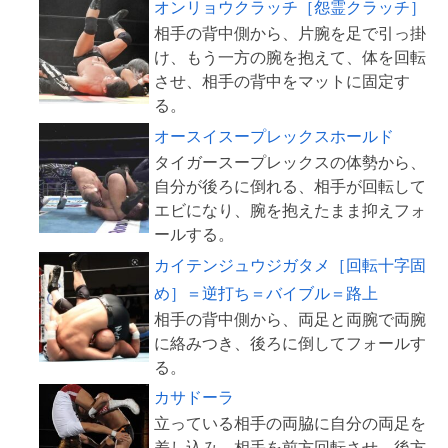
オンリョウクラッチ［怨霊クラッチ］
相手の背中側から、片腕を足で引っ掛
け、もう一方の腕を抱えて、体を回転
させ、相手の背中をマットに固定す
オースイスープレックスホールド
タイガースープレックスの体勢から、
自分が後ろに倒れる、相手が回転して
エビになり、腕を抱えたまま抑えフォ
カイテンジュウジガタメ［回転十字固
め］＝逆打ち＝バイブル＝路上
相手の背中側から、両足と両腕で両腕
に絡みつき、後ろに倒してフォールす
カサドーラ
立っている相手の両脇に自分の両足を
差し込み、相手を前方回転させ、後方