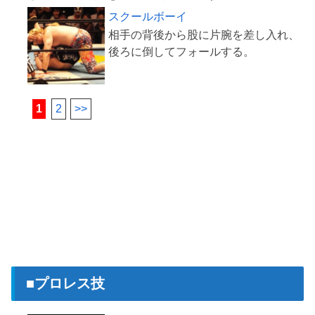
スクールボーイ
相手の背後から股に片腕を差し入れ、
1
2
>>
■プロレス技