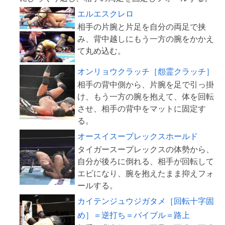
エルエスクレロ
相手の片腕と片足を自分の両足で挟
み、背中越しにもう一方の腕をかかえ
オンリョウクラッチ［怨霊クラッチ］
相手の背中側から、片腕を足で引っ掛
け、もう一方の腕を抱えて、体を回転
させ、相手の背中をマットに固定す
オースイスープレックスホールド
タイガースープレックスの体勢から、
自分が後ろに倒れる、相手が回転して
エビになり、腕を抱えたまま抑えフォ
カイテンジュウジガタメ［回転十字固
め］＝逆打ち＝バイブル＝路上