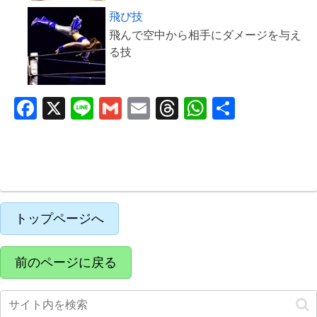
飛び技
飛んで空中から相手にダメージを与え
F
X
Li
G
E
T
W
共
a
n
m
m
hr
h
有
c
e
ail
ail
e
at
e
a
s
b
d
A
o
s
p
トップページへ
o
p
k
前のページに戻る