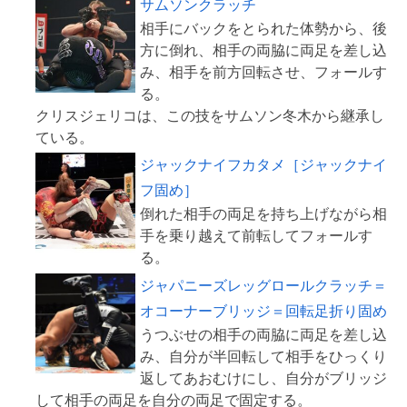
サムソンクラッチ
相手にバックをとられた体勢から、後
方に倒れ、相手の両脇に両足を差し込
み、相手を前方回転させ、フォールす
る。
クリスジェリコは、この技をサムソン冬木から継承し
ジャックナイフカタメ［ジャックナイ
フ固め］
倒れた相手の両足を持ち上げながら相
手を乗り越えて前転してフォールす
ジャパニーズレッグロールクラッチ＝
オコーナーブリッジ＝回転足折り固め
うつぶせの相手の両脇に両足を差し込
み、自分が半回転して相手をひっくり
返してあおむけにし、自分がブリッジ