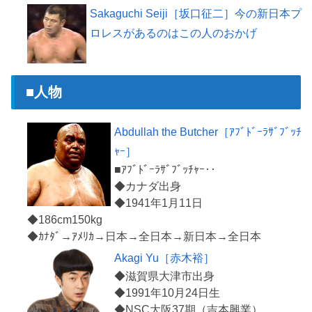
Sakaguchi Seiji［坂口征二］今の新日本プ
ロレスがあるのはこの人のおかげ
■人物
Abdullah the Butcher［ｱﾌﾞﾄﾞｰﾗｻﾞﾌﾞｯﾁ
ｬｰ］
■ｱﾌﾞﾄﾞｰﾗｻﾞﾌﾞｯﾁｬｰ‥
◆カナダ出身
◆1941年1月11日
◆186cm150kg
Akagi Yu［赤木裕］
◆滋賀県大津市出身
◆1991年10月24日生