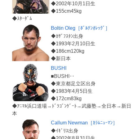
◆2002年10月1日生
◆155cm45kg
Boltin Oleg［ﾎﾞﾙﾁﾝｵﾚｯｸﾞ］
◆ｶｻﾞﾌｽﾀﾝ出身
◆1993年2月10日生
◆186cm120kg
BUSHI
■BUSHI‥
◆東京都足立区出身
◆1983年4月5日生
◆172cm83kg
◆ｱﾆﾏﾙ浜口道場→ﾄﾞﾗｺﾞﾝｹﾞｰﾄ→武藤塾→全日本→新日
Callum Newman［ｶﾗﾑﾆｭｰﾏﾝ］
◆ｲｷﾞﾘｽ出身
◆2002年8月31日生