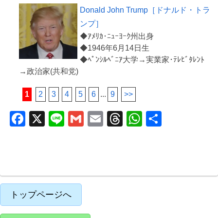
Donald John Trump［ドナルド・トラ
ンプ］
◆ｱﾒﾘｶ･ﾆｭｰﾖｰｸ州出身
◆1946年6月14日生
◆ﾍﾟﾝｼﾙﾍﾞﾆｱ大学→実業家･ﾃﾚﾋﾞﾀﾚﾝﾄ
1
2
3
4
5
6
...
9
>>
F
X
Li
G
E
T
W
共
a
n
m
m
hr
h
有
c
e
ail
ail
e
at
e
a
s
b
d
A
o
s
p
トップページへ
o
p