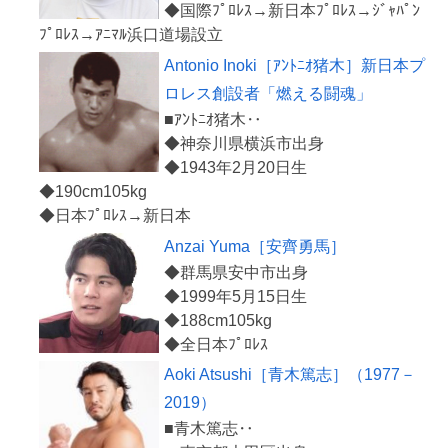
◆国際ﾌﾟﾛﾚｽ→新日本ﾌﾟﾛﾚｽ→ｼﾞｬﾊﾟﾝ
Antonio Inoki［ｱﾝﾄﾆｵ猪木］新日本プ
ロレス創設者「燃える闘魂」
■ｱﾝﾄﾆｵ猪木‥
◆神奈川県横浜市出身
◆1943年2月20日生
◆190cm105kg
Anzai Yuma［安齊勇馬］
◆群馬県安中市出身
◆1999年5月15日生
◆188cm105kg
Aoki Atsushi［青木篤志］（1977－
2019）
■青木篤志‥