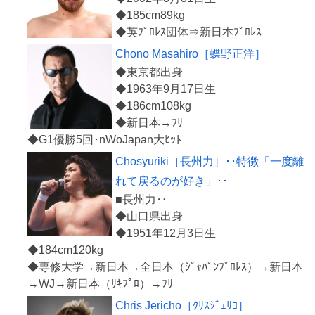
◆185cm89kg
Chono Masahiro［蝶野正洋］
◆東京都出身
◆1963年9月17日生
◆186cm108kg
◆新日本→ﾌﾘｰ
Chosyuriki［長州力］･･特徴「一度離
れて戻るのが好き」･･
■長州力‥
◆山口県出身
◆1951年12月3日生
◆184cm120kg
◆専修大学→新日本→全日本（ｼﾞｬﾊﾟﾝﾌﾟﾛﾚｽ）→新日本
Chris Jericho［ｸﾘｽｼﾞｪﾘｺ］