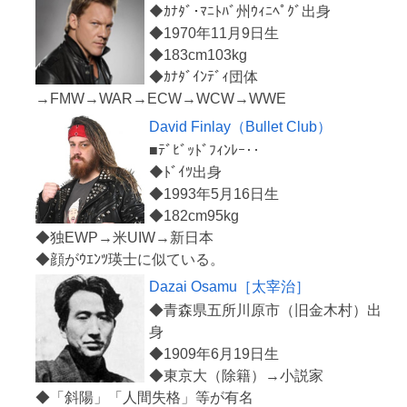
◆ｶﾅﾀﾞ･ﾏﾆﾄﾊﾞ州ｳｨﾆﾍﾟｸﾞ出身
◆1970年11月9日生
◆183cm103kg
◆ｶﾅﾀﾞｲﾝﾃﾞｨ団体
David Finlay（Bullet Club）
■ﾃﾞﾋﾞｯﾄﾞﾌｨﾝﾚｰ‥
◆ﾄﾞｲﾂ出身
◆1993年5月16日生
◆182cm95kg
◆独EWP→米UIW→新日本
Dazai Osamu［太宰治］
◆青森県五所川原市（旧金木村）出
身
◆1909年6月19日生
◆東京大（除籍）→小説家