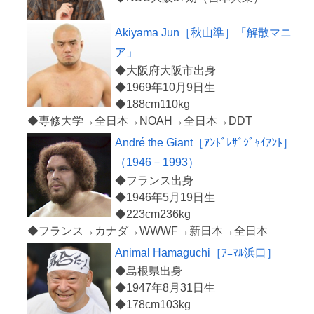
Akiyama Jun［秋山準］「解散マニ
ア」
◆大阪府大阪市出身
◆1969年10月9日生
◆188cm110kg
André the Giant［ｱﾝﾄﾞﾚｻﾞｼﾞｬｲｱﾝﾄ］
（1946－1993）
◆フランス出身
◆1946年5月19日生
◆223cm236kg
Animal Hamaguchi［ｱﾆﾏﾙ浜口］
◆島根県出身
◆1947年8月31日生
◆178cm103kg