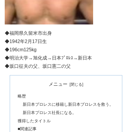
◆福岡県久留米市出身
◆1942年2月17日生
◆196cm125kg
◆明治大学→旭化成→日本ﾌﾟﾛﾚｽ→新日本
◆坂口征夫の父、坂口憲二の父
メニュー
略歴
新日本プロレスに移籍し新日本プロレスを救う。
新日本プロレス社長になる。
獲得したタイトル
■関連記事