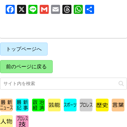
F
X
Li
G
E
T
W
共
a
n
m
m
hr
h
有
c
e
ail
ail
e
at
e
a
s
b
d
A
トップページへ
o
s
p
o
p
前のページに戻る
k