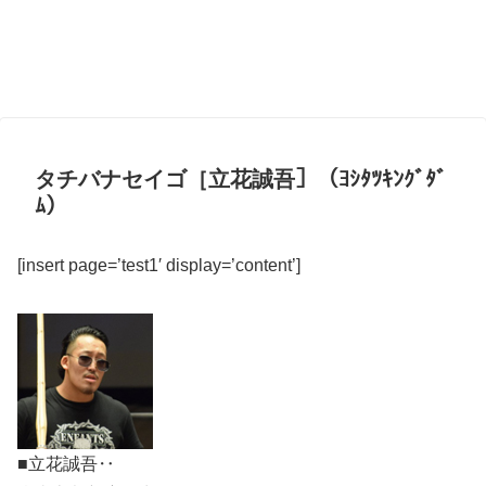
タチバナセイゴ［立花誠吾］（ﾖｼﾀﾂｷﾝｸﾞﾀﾞ
ﾑ）
[insert page=’test1′ display=’content’]
■立花誠吾‥