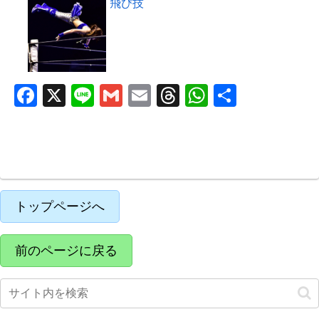
飛び技
F
X
Li
G
E
T
W
共
a
n
m
m
hr
h
有
c
e
ail
ail
e
at
e
a
s
b
d
A
o
s
p
トップページへ
o
p
k
前のページに戻る