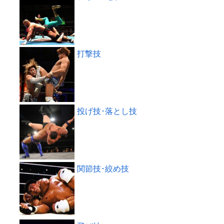
打撃技
投げ技･落とし技
関節技･絞め技