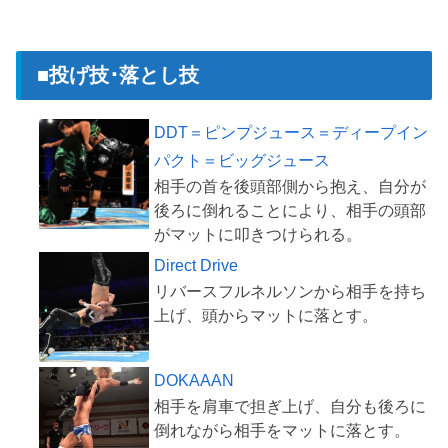
■投げ技･落とし技
DDT＝ピンプジュース＝ディープイン
パクト＝ビッグジュース
相手の首を後頭部側から抱え、自分が
後ろに倒れることにより、相手の頭部
Direct Drive
リバースフルネルソンから相手を持ち
DOKAAAN
相手を肩車で担ぎ上げ、自分も後ろに