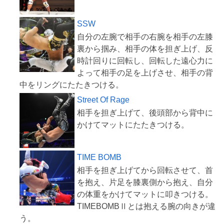
SSW
自分の左腕で相手の右腕を相手の左膝
裏から掴み、相手の体を担ぎ上げ、反
時計回りに回転し、回転した遠心力に
よって相手の足を上げさせ、相手の背
Street Of Rage
相手を担ぎ上げて、後頭部から背中に
TIME BOMB
相手を担ぎ上げてから回転させて、首
を抱え、片足を膝裏側から抱え、自分
の体重をかけてマットに叩きつける。
TIMEBOMBⅡとは抱える腕の向きが違