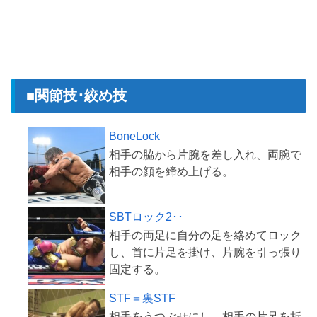
■関節技･絞め技
BoneLock
相手の脇から片腕を差し入れ、両腕で
SBTロック2･･
相手の両足に自分の足を絡めてロック
し、首に片足を掛け、片腕を引っ張り
STF＝裏STF
相手をうつぶせにし、相手の片足を折