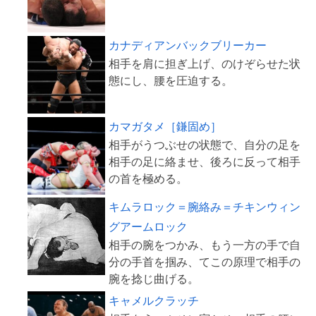
カナディアンバックブリーカー
相手を肩に担ぎ上げ、のけぞらせた状
カマガタメ［鎌固め］
相手がうつぶせの状態で、自分の足を
相手の足に絡ませ、後ろに反って相手
キムラロック＝腕絡み＝チキンウィン
グアームロック
相手の腕をつかみ、もう一方の手で自
分の手首を掴み、てこの原理で相手の
キャメルクラッチ