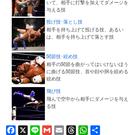
いて、相手に打撃を加えてダメージを
投げ技･落とし技
相手を持ち上げて投げる技、あるい
関節技･絞め技
相手の関節を曲がってはいけないほう
に曲げる関節技、首や顔や胴を絞める
飛び技
飛んで空中から相手にダメージを与え
F
X
Li
G
E
T
W
共