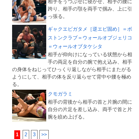
相手をうつぶせに寝かせ、相手の腰に
跨り、相手の顎を両手で掴み、上に引
ギャクエビガタメ［逆エビ固め］＝ボ
ストンクラブ＝ウォールオブジェリコ
＝ウォールオブタケシタ
相手が仰向けになっている状態から相
手の両足を自分の腕で抱え込み、相手
の身体をねじってひっくり返しながら相手にまたがる
ようにして、相手の体を反り返らせて背中や腰を極め
クモガラミ
相手の背後から相手の首と片腕の間に
自分の片足を差し込み、両手で首と片
1
2
3
>>