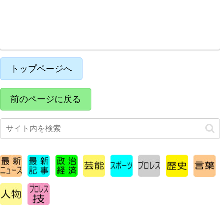
a
n
m
m
hr
h
有
c
e
ail
ail
e
at
e
a
s
b
d
A
o
s
p
トップページへ
o
p
k
前のページに戻る