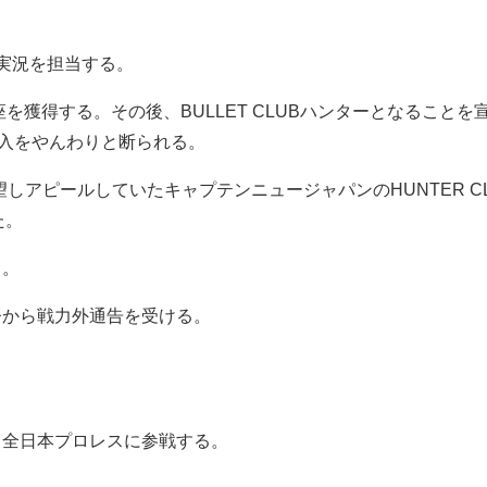
語実況を担当する。
王座を獲得する。その後、BULLET CLUBハンターとなることを
入をやんわりと断られる。
入を希望しアピールしていたキャプテンニュージャパンのHUNTER
た。
る。
督から戦力外通告を受ける。
し、全日本プロレスに参戦する。