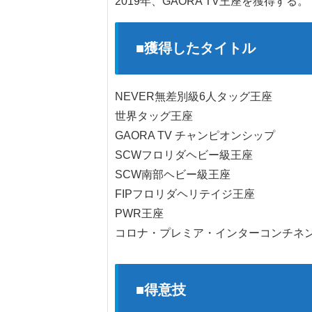
2019年、GAORA TV王座を獲得する。
■獲得したタイトル
NEVER無差別級6人タッグ王座
世界タッグ王座
GAORA TV チャンピオンシップ
SCWフロリダヘビー級王座
SCW南部ヘビー級王座
FIPフロリダヘリテイジ王座
PWR王座
コロナ・プレミア・インターコンチネ
■得意技