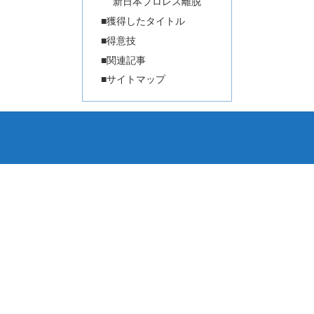
新日本プロレス離脱
■獲得したタイトル
■得意技
■関連記事
■サイトマップ