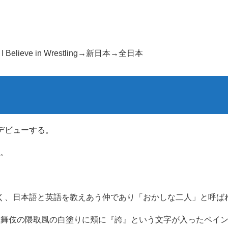
ieve in Wrestling→新日本→全日本
スデビューする。
る。
多く、日本語と英語を教えあう仲であり「おかしな二人」と呼ば
、歌舞伎の隈取風の白塗りに頬に『誇』という文字が入ったペイ