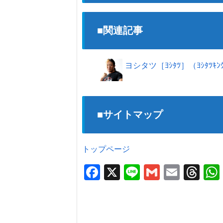
■関連記事
ヨシタツ［ﾖｼﾀﾂ］（ﾖｼﾀﾂｷﾝｸ
■サイトマップ
トップページ
F
X
Li
G
E
T
a
n
m
m
hr
c
e
ail
ail
e
e
a