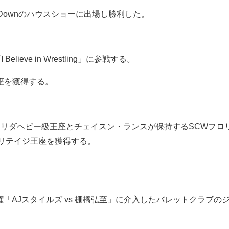
kDownのハウスショーに出場し勝利した。
ieve in Wrestling」に参戦する。
王座を獲得する。
Wフロリダヘビー級王座とチェイスン・ランスが保持するSCWフ
リテイジ王座を獲得する。
選手権「AJスタイルズ vs 棚橋弘至」に介入したバレットクラ