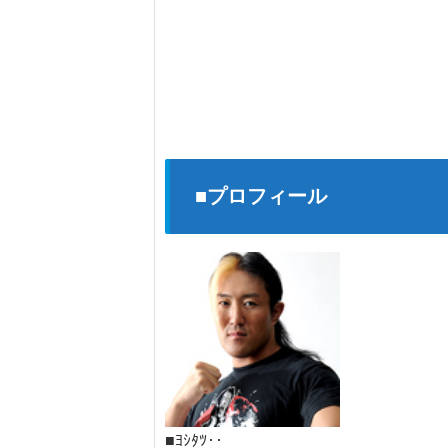
■プロフィール
■ﾖｼﾀﾂ‥