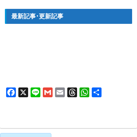
最新記事･更新記事
F
X
Li
G
E
T
W
共
a
n
m
m
hr
h
有
c
e
ail
ail
e
at
e
a
s
b
d
A