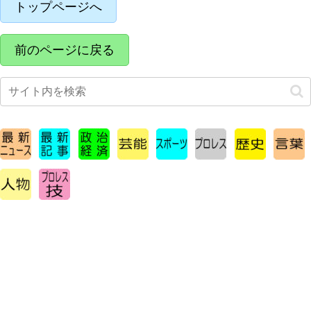
o
s
p
トップページへ
o
p
k
前のページに戻る