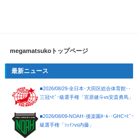
megamatsukoトップページ
最新ニュース
■2026/08/29-全日本･大田区総合体育館･･
三冠ﾍﾋﾞｰ級選手権「宮原健斗vs安斎勇馬」
■2026/08/09-NOAH･後楽園ﾎｰﾙ･･GHCﾍﾋﾞｰ
級選手権「ｼｪｲﾝvs内藤」