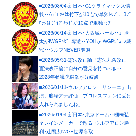
■2026/08/04-新日本･G1クライマックス情
報･･Aﾌﾞﾛｯｸは竹下が10点で単独ﾄｯﾌﾟ、Bﾌﾞ
ﾛｯｸはｹﾞｲﾌﾞｷｯﾄﾞが10点で単独ﾄｯﾌﾟ
■2026/06/14-新日本･大阪城ホール･･辻陽
太がIWGPﾍﾋﾞｰ奪還･･YOHがIWGPｼﾞｭﾆｱ戴
冠･･ウルフNEVER奪還
■2026/05/31-憲法改正論「憲法九条改正」
憲法改正論に自分の意見を持つべき･･
2028年参議院選挙が分岐点
■2026/01/11-ウルフアロン「サンモニ」出
演、膳場アナ評価「プロレスファンに受け
入れられましたね」
■2026/01/04-新日本･東京ドーム･･棚橋弘
至レインメーカーで散る･ウルフアロン勝
利･辻陽太IWGP世界奪取