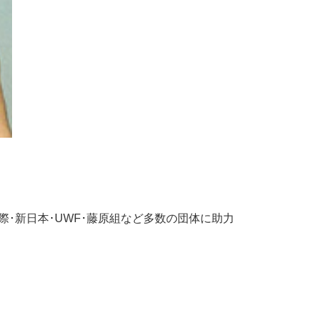
ﾚｽ→国際･新日本･UWF･藤原組など多数の団体に助力