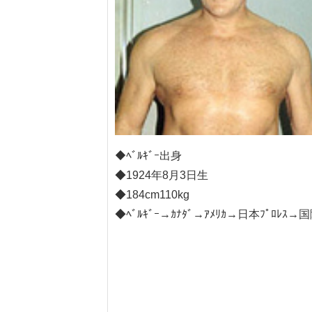
◆ﾍﾞﾙｷﾞｰ出身
◆1924年8月3日生
◆184cm110kg
◆ﾍﾞﾙｷﾞｰ→ｶﾅﾀﾞ→ｱﾒﾘｶ→日本ﾌﾟﾛ