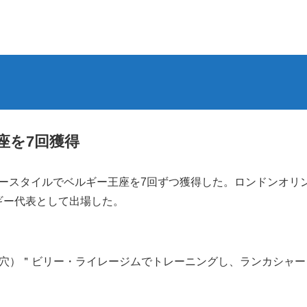
座を7回獲得
ースタイルでベルギー王座を7回ずつ獲得した。ロンドンオリン
ギー代表として出場した。
it（蛇の穴）＂ビリー・ライレージムでトレーニングし、ランカシ