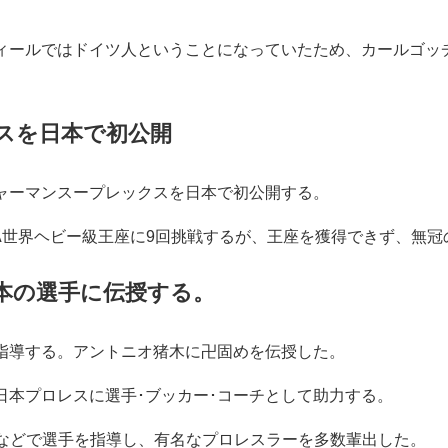
フィールではドイツ人ということになっていたため、カールゴ
スを日本で初公開
ジャーマンスープレックスを日本で初公開する。
NWA世界ヘビー級王座に9回挑戦するが、王座を獲得できず、無
本の選手に伝授する。
を指導する。アントニオ猪木に卍固めを伝授した。
新日本プロレスに選手･ブッカー･コーチとして助力する。
組などで選手を指導し、有名なプロレスラーを多数輩出した。