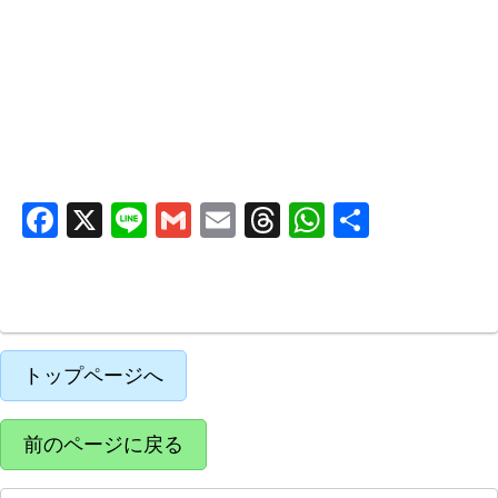
F
X
Li
G
E
T
W
共
a
n
m
m
hr
h
有
c
e
ail
ail
e
at
e
a
s
b
d
A
トップページへ
o
s
p
o
p
前のページに戻る
k