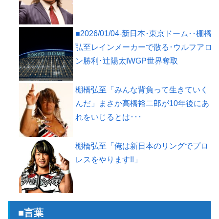
■2026/01/04-新日本･東京ドーム･･棚橋
弘至レインメーカーで散る･ウルフアロ
ン勝利･辻陽太IWGP世界奪取
棚橋弘至「みんな背負って生きていく
んだ」まさか高橋裕二郎が10年後にあ
れをいじるとは･･･
棚橋弘至「俺は新日本のリングでプロ
レスをやります!!」
■言葉