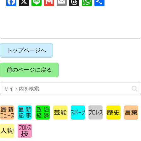
F
X
Li
G
E
T
W
共
a
n
m
m
hr
h
有
c
e
ail
ail
e
at
e
a
s
b
d
A
o
s
p
トップページへ
o
p
k
前のページに戻る