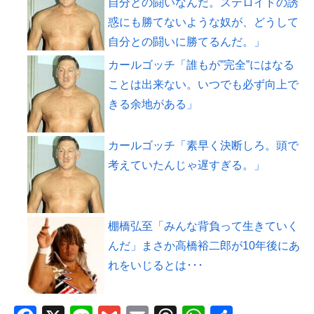
自分との闘いなんだ。ステロイドの誘
惑にも勝てないような奴が、どうして
自分との闘いに勝てるんだ。」
カールゴッチ「誰もが”完全”にはなる
ことは出来ない。いつでも必ず向上で
きる余地がある」
カールゴッチ「素早く決断しろ。頭で
考えていたんじゃ遅すぎる。」
棚橋弘至「みんな背負って生きていく
んだ」まさか高橋裕二郎が10年後にあ
れをいじるとは･･･