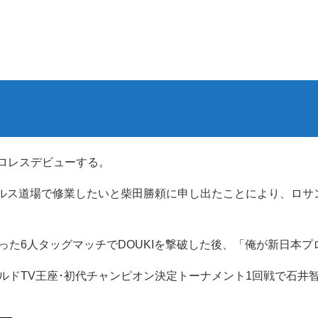
プロレスデビューする。
ンゼルス道場で修業したいと柴田勝頼に申し出たことにより、ロ
となった6人タッグマッチでDOUKIを撃破した後、「俺が新日
ワールドTV王座･初代チャンピオン決定トーナメント1回戦で石